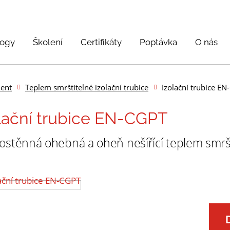
logy
Školení
Certifikáty
Poptávka
O nás
ent
Teplem smrštitelné izolační trubice
Izolační trubice E
lační trubice EN-CGPT
ostěnná ohebná a oheň nešířící teplem smršt