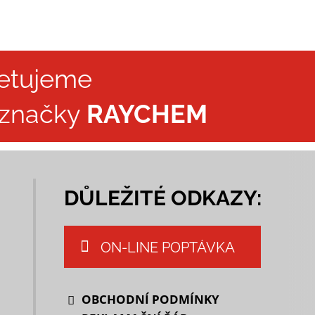
etujeme
 značky
RAYCHEM
DŮLEŽITÉ ODKAZY:
ON-LINE POPTÁVKA
OBCHODNÍ PODMÍNKY