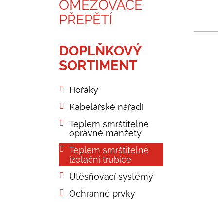
OMEZOVAČE
PŘEPĚTÍ
DOPLŇKOVÝ
SORTIMENT
Hořáky
Kabelářské nářadí
Teplem smrštitelné
opravné manžety
Teplem smrštitelné
izolační trubice
Utěsňovací systémy
Ochranné prvky